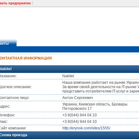
вить предприятие
акты
КОНТАКТНАЯ ИНФОРМАЦИЯ
Nakitel
Название:
Nakitel
Наша компания работает на рынке Украины
Краткое описание:
За время своей деятельности на IT-рынке 
представить потребителям IT-услуг и заре
Контактное лицо:
Антон Сергеевич
Украина, Киевская область, Бровары
Адрес:
Петоровского 17
Телефон:
+3 8(044) 944 04 10
Факс:
+3 8(044) 944 04 10
Сайт компании:
http://erynok.com/sites/1555/
Схема проезда