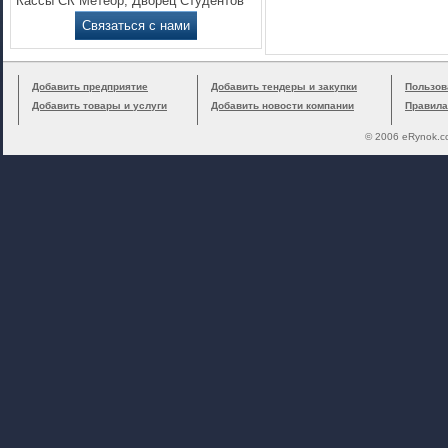
Кассы СК Метеор, Дворец Студентов
Связаться с нами
Добавить предприятие
Добавить тендеры и закупки
Пользов
Добавить товары и услуги
Добавить новости компании
Правила
© 2006 eRynok.