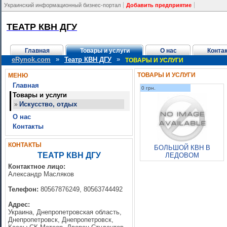
Украинский информационный бизнес-портал
Добавить предприятие
ТЕАТР КВН ДГУ
Главная
Товары и услуги
О нас
Конта
»
»
eRynok.com
Театр КВН ДГУ
ТОВАРЫ И УСЛУГИ
ТОВАРЫ И УСЛУГИ
МЕНЮ
Главная
0 грн.
Товары и услуги
Искусство, отдых
»
О нас
Контакты
КОНТАКТЫ
БОЛЬШОЙ КВН В
ТЕАТР КВН ДГУ
ЛЕДОВОМ
Контактное лицо:
Александр Масляков
Телефон:
80567876249, 80563744492
Адрес:
Украина, Днепропетровская область,
Днепропетровск, Днепропетровск,