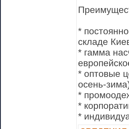
Преимущест
* постоянн
складе Кие
* гамма нас
европейско
* оптовые 
осень-зима)
* промооде
* корпорат
* индивиду