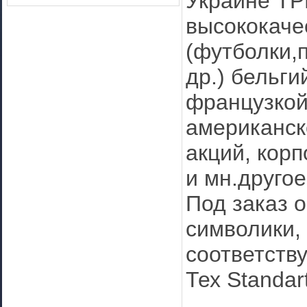
Украине ТР
высококаче
(футболки,
др.) бельги
французкой 
американско
акций, кор
и мн.другое
Под заказ 
символики, 
соответств
Тех Standar