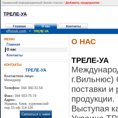
Украинский информационный бизнес-портал
Добавить предприятие
ТРЕЛЕ-УА
Главная
О нас
Контакты
»
eRynok.com
ТРЕЛЕ-УА
О НАС
МЕНЮ
Главная
О нас
Контакты
ТРЕЛЕ-УА
КОНТАКТЫ
Международ
ТРЕЛЕ-УА
Контактное лицо:
г.Вильнюс) 
Менеджер
поставки и
Телефон:
044 360-31-54
Факс:
044 503-75-74
продукции.
Адрес:
Украина, Киев, куреневский
Выступая к
пер.15,оф.114-116
Связаться с нами