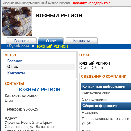
Украинский информационный бизнес-портал
Добавить предприятие
ЮЖНЫЙ РЕГИОН
Главная
О нас
Контакты
»
eRynok.com
ЮЖНЫЙ РЕГИОН
О НАС
МЕНЮ
Главная
ЮЖНЫЙ РЕГИОН
О нас
Отдел Сбыта
Контакты
СВЕДЕНИЯ О КОМПАНИИ
КОНТАКТЫ
Контактная информация
ЮЖНЫЙ РЕГИОН
Контактное лицо:
Контактное лицо:
Сайт компании:
Егор
Общая информация
Телефон:
93-83-25
Название:
Адрес:
Предоставляемые товары и
Украина, Республика Крым,
услуги:
Севастополь, ул.Латышских