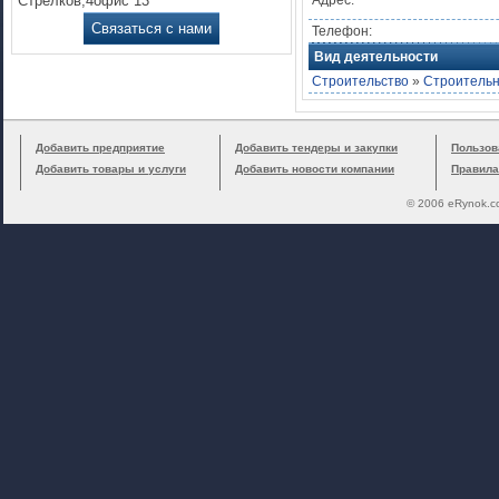
Стрелков,4офис 13
Адрес:
Связаться с нами
Телефон:
Вид деятельности
Строительство
»
Строитель
Добавить предприятие
Добавить тендеры и закупки
Пользов
Добавить товары и услуги
Добавить новости компании
Правила
© 2006 eRynok.