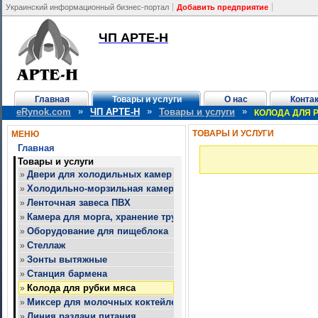
Украинский информационный бизнес-портал
Добавить предприятие
ЧП АРТЕ-Н
Главная
Товары и услуги
О нас
Конта
»
»
»
eRynok.com
ЧП АРТЕ-Н
Товары и услуги
КОЛОДА ДЛЯ 
ТОВАРЫ И УСЛУГИ
МЕНЮ
Главная
Товары и услуги
Двери для холодильных камер
»
Холодильно-морзильная камера
»
Ленточная завеса ПВХ
»
Камера для морга, хранение трупов
»
Оборудование для пищеблока
»
Стеллаж
»
Зонты вытяжные
»
Станция бармена
»
Колода для рубки мяса
»
Миксер для молочных коктейлей
»
Линия раздачи питания
»