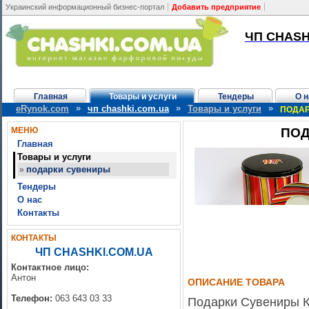
Украинский информационный бизнес-портал
Добавить предприятие
ЧП CHASH
Главная
Товары и услуги
Тендеры
О н
»
»
»
eRynok.com
чп chashki.com.ua
Товары и услуги
ПОДАР
МЕНЮ
ПОД
Главная
Товары и услуги
подарки сувениры
»
Тендеры
О нас
Контакты
КОНТАКТЫ
ЧП CHASHKI.COM.UA
Контактное лицо:
Антон
ОПИСАНИЕ ТОВАРА
Телефон:
063 643 03 33
Подарки Сувениры К