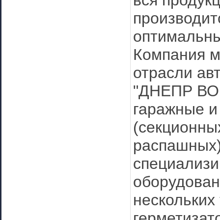
вся продук
производит
оптимальны
Компания м
отрасли ав
"ДНЕПР ВОР
гаражные и
(секционны
распашных)
специализи
оборудован
нескольких
герметизат