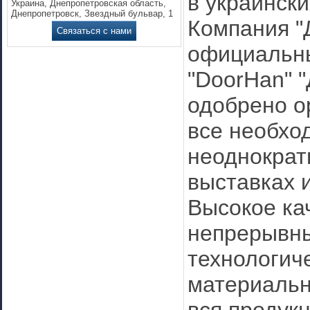
в украински
Украина, Днепропетровская область,
Днепропетровск, Звездный бульвар, 1
Компания 
Связаться с нами
официальн
"DoorHan" "
одобрено о
все необхо
неоднократ
выставках 
Высокое ка
непрерывн
технологич
материально