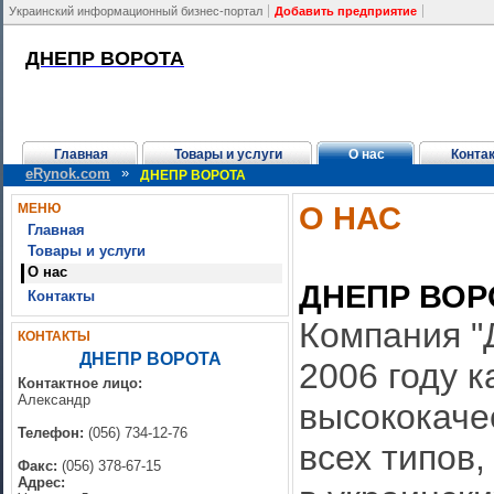
Украинский информационный бизнес-портал
Добавить предприятие
ДНЕПР ВОРОТА
Главная
Товары и услуги
О нас
Конта
»
eRynok.com
ДНЕПР ВОРОТА
О НАС
МЕНЮ
Главная
Товары и услуги
О нас
ДНЕПР ВОР
Контакты
Компания "
КОНТАКТЫ
ДНЕПР ВОРОТА
2006 году к
Контактное лицо:
Александр
высококаче
Телефон:
(056) 734-12-76
всех типов
Факс:
(056) 378-67-15
Адрес: