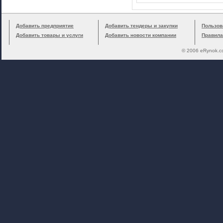
Добавить предприятие
Добавить тендеры и закупки
Пользов
Добавить товары и услуги
Добавить новости компании
Правила
© 2006 eRynok.