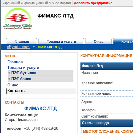
Украинский информационный бизнес-портал
Добавить предприятие
ФИМАКС ЛТД
Главная
Товары и услуги
О нас
Конта
»
eRynok.com
ФИМАКС ЛТД
КОНТАКТНАЯ ИНФОРМАЦИЯ
МЕНЮ
Главная
Фимакс Лтд
Товары и услуги
ПЭТ бутылка
Название:
»
ПЭТ банка
»
Краткое описание:
О нас
Контакты
Контактное лицо:
Адрес:
КОНТАКТЫ
ФИМАКС ЛТД
Телефон:
Контактное лицо:
Сайт компании:
Игорь Николаевич
Схема проезда
Телефон:
+38 (044) 492-19-28
МЕСТОПОЛОЖЕНИЕ КОМПАН