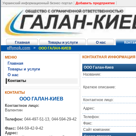
Украинский информационный бизнес-портал
Добавить предприятие
Главная
Товары и услуги
О нас
Конта
»
eRynok.com
ООО ГАЛАН-КИЕВ
КОНТАКТНАЯ ИНФОРМАЦИЯ
МЕНЮ
Главная
ООО Галан-Киев
Товары и услуги
Название:
О нас
Контакты
Краткое описание:
КОНТАКТЫ
ООО ГАЛАН-КИЕВ
Контактное лицо:
Контактное лицо:
Адрес:
Валентин
Телефон:
Телефон:
044-497-51-13, 044-594-29-42
Факс:
Факс:
044-59-42-9-42
Сайт компании:
Адрес: