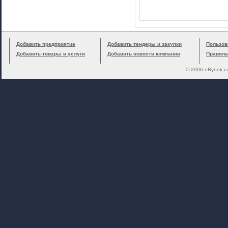
Добавить предприятие
Добавить тендеры и закупки
Пользов
Добавить товары и услуги
Добавить новости компании
Правила
© 2006 eRynok.