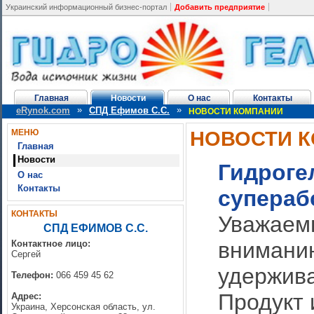
Украинский информационный бизнес-портал
Добавить предприятие
Главная
Новости
О нас
Контакты
»
»
eRynok.com
СПД Ефимов С.С.
НОВОСТИ КОМПАНИИ
НОВОСТИ 
МЕНЮ
Главная
Новости
Гидроге
О нас
Контакты
супераб
КОНТАКТЫ
Уважаем
СПД ЕФИМОВ С.С.
внимани
Контактное лицо:
Сергей
удержива
Телефон:
066 459 45 62
Продукт 
Адрес:
Украина, Херсонская область, ул.