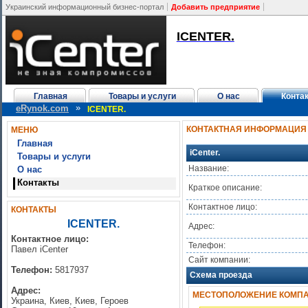
Украинский информационный бизнес-портал
Добавить предприятие
ICENTER.
Главная
Товары и услуги
О нас
Конта
»
eRynok.com
ICENTER.
КОНТАКТНАЯ ИНФОРМАЦИЯ
МЕНЮ
Главная
iCenter.
Товары и услуги
Название:
О нас
Контакты
Краткое описание:
Контактное лицо:
КОНТАКТЫ
ICENTER.
Адрес:
Контактное лицо:
Телефон:
Павел iCenter
Сайт компании:
Телефон:
5817937
Схема проезда
Адрес:
МЕСТОПОЛОЖЕНИЕ КОМПАНИ
Украина, Киев, Киев, Героев