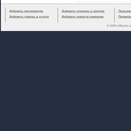
Добавить предприятие
Добавить тендеры и закупки
Пользов
Добавить товары и услуги
Добавить новости компании
Правила
© 2006 eRynok.