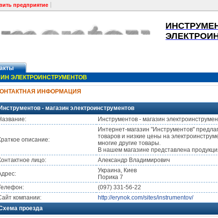
вить предприятие
ИНСТРУМЕН
ЭЛЕКТРОИ
акты
ЗИН ЭЛЕКТРОИНСТРУМЕНТОВ
КОНТАКТНАЯ ИНФОРМАЦИЯ
Инструментов - магазин электроинструментов
Название:
Инструментов - магазин электроинструмен
Интернет-магазин "Инструментов" предл
товаров и низкие цены на электроинструме
Краткое описание:
многие другие товары.
В нашем магазине представлена продукци
Контактное лицо:
Александр Владимирович
Украина, Киев
Адрес:
Порика 7
Телефон:
(097) 331-56-22
Сайт компании:
http://erynok.com/sites/instrumentov/
Схема проезда