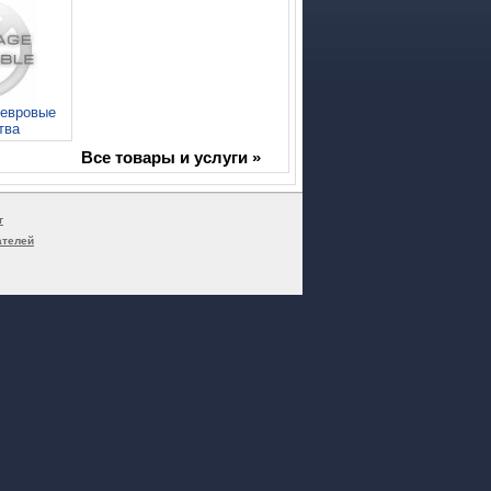
невровые
тва
Все товары и услуги »
г
ателей