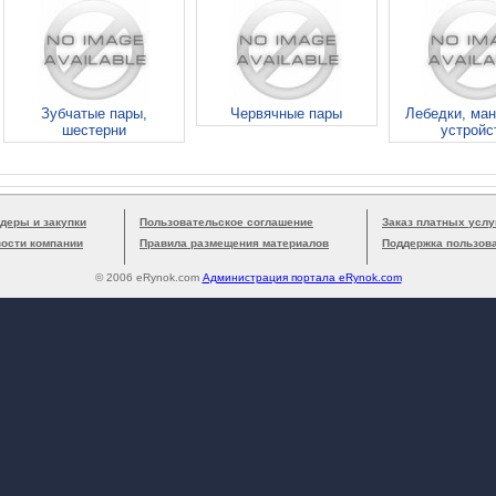
Зубчатые пары,
Червячные пары
Лебедки, ма
шестерни
устройс
деры и закупки
Пользовательское соглашение
Заказ платных услу
вости компании
Правила размещения материалов
Поддержка пользов
© 2006 eRynok.com
Администрация портала eRynok.com