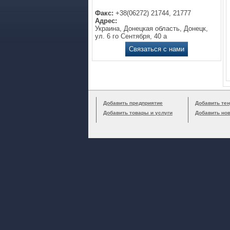
Факс:
+38(06272) 21744, 21777
Адрес:
Украина, Донецкая область, Донецк,
ул. 6 го Сентября, 40 а
Связаться с нами
Добавить предприятие
Добавить тен
Добавить товары и услуги
Добавить но