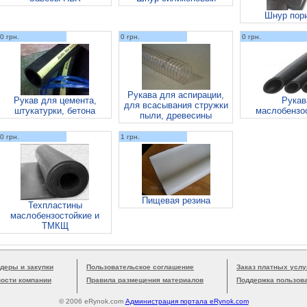
Шнур пор
0 грн.
0 грн.
0 грн.
Рукава для аспирации,
Рукав для цемента,
Рукав
для всасывания стружки
штукатурки, бетона
маслобензо
пыли, древесины
0 грн.
1 грн.
Пищевая резина
Техпластины
маслобензостойкие и
ТМКЩ
деры и закупки
Пользовательское соглашение
Заказ платных услу
вости компании
Правила размещения материалов
Поддержка пользов
© 2006 eRynok.com
Администрация портала eRynok.com