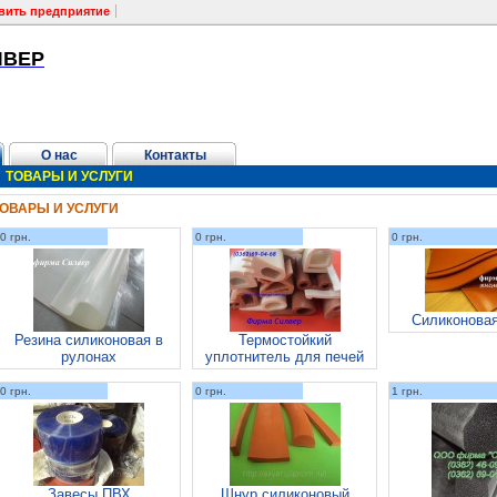
вить предприятие
ЛВЕР
О нас
Контакты
ТОВАРЫ И УСЛУГИ
ОВАРЫ И УСЛУГИ
0 грн.
0 грн.
0 грн.
Силиконовая
Резина силиконовая в
Термостойкий
рулонах
уплотнитель для печей
0 грн.
0 грн.
1 грн.
Завесы ПВХ
Шнур силиконовый