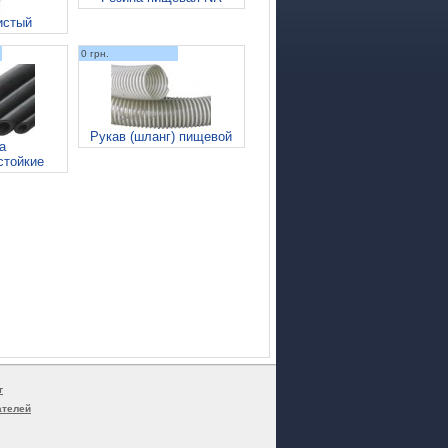
истый
0 грн.
Рукав (шланг) пищевой
а
стойкие
г
ателей