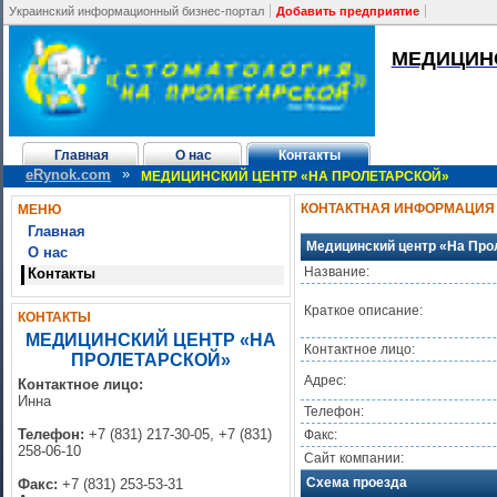
Украинский информационный бизнес-портал
Добавить предприятие
МЕДИЦИНС
Главная
О нас
Контакты
»
eRynok.com
МЕДИЦИНСКИЙ ЦЕНТР «НА ПРОЛЕТАРСКОЙ»
КОНТАКТНАЯ ИНФОРМАЦИЯ
МЕНЮ
Главная
Медицинский центр «На Про
О нас
Название:
Контакты
Краткое описание:
КОНТАКТЫ
МЕДИЦИНСКИЙ ЦЕНТР «НА
Контактное лицо:
ПРОЛЕТАРСКОЙ»
Адрес:
Контактное лицо:
Инна
Телефон:
Телефон:
+7 (831) 217-30-05, +7 (831)
Факс:
258-06-10
Сайт компании:
Схема проезда
Факс:
+7 (831) 253-53-31