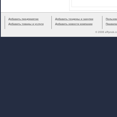
Добавить предприятие
Добавить тендеры и закупки
Пользов
Добавить товары и услуги
Добавить новости компании
Правила
© 2006 eRynok.