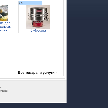
0 €
ие для
рамора,
камня
Вибросита
Все товары и услуги »
г
ателей