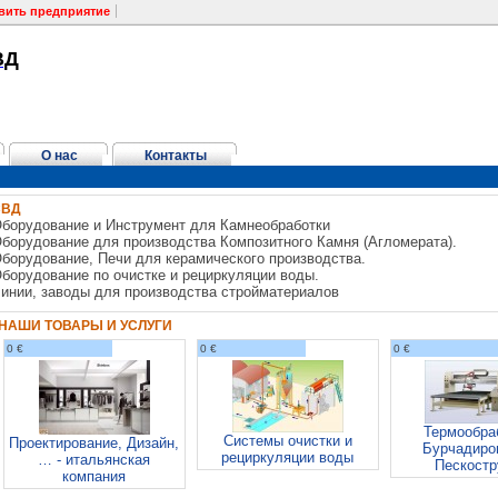
вить предприятие
ВД
О нас
Контакты
СВД
борудование и Инструмент для Камнеобработки
борудование для производства Композитного Камня (Агломерата).
борудование, Печи для керамического производства.
борудование по очистке и рециркуляции воды.
инии, заводы для производства стройматериалов
НАШИ ТОВАРЫ И УСЛУГИ
0 €
0 €
0 €
Термообра
Системы очистки и
Проектирование, Дизайн,
Бурчадиро
рециркуляции воды
… - итальянская
Пескостр
компания