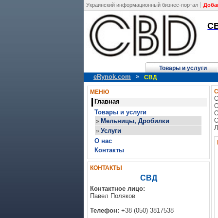
Украинский информационный бизнес-портал
Доба
С
Главная
Товары и услуги
»
eRynok.com
СВД
МЕНЮ
О
Главная
О
Товары и услуги
О
О
Мельницы, Дробилки
»
Л
Услуги
»
О нас
Контакты
КОНТАКТЫ
СВД
Контактное лицо:
Павел Поляков
Телефон:
+38 (050) 3817538