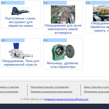
0 €
0 €
0 €
Портативные станки,
инструмент для
Оборудован
Оборудование для пр-ва
обработки камня
обработки м
композитного камня/
гранита, 
агломерата
0 €
0 €
Оборудование, Печи для
Мельницы, дробилки,
керамической отрасли
классификаторы
деры и закупки
Пользовательское соглашение
Заказ платных услу
вости компании
Правила размещения материалов
Поддержка пользов
© 2006 eRynok.com
Администрация портала eRynok.com