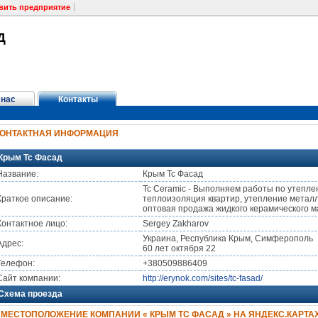
вить предприятие
Д
 нас
Контакты
КОНТАКТНАЯ ИНФОРМАЦИЯ
Крым Тс Фасад
Название:
Крым Тс Фасад
Tc Ceramic - Выполняем работы по утеплен
Краткое описание:
теплоизоляция квартир, утепление металли
оптовая продажа жидкого керамического мат
Контактное лицо:
Sergey Zakharov
Украина, Республика Крым, Симферополь
Адрес:
60 лет октября 22
Телефон:
+380509886409
Сайт компании:
http://erynok.com/sites/tc-fasad/
Схема проезда
МЕСТОПОЛОЖЕНИЕ КОМПАНИИ « КРЫМ ТС ФАСАД » НА ЯНДЕКС.КАРТА