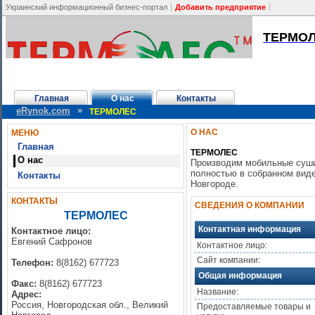
Украинский информационный бизнес-портал
Добавить предприятие
ТЕРМО
Главная
О нас
Контакты
»
eRynok.com
ТЕРМОЛЕС
О НАС
МЕНЮ
Главная
ТЕРМОЛЕС
О нас
Производим мобильные суши
полностью в собранном виде
Контакты
Новгороде.
КОНТАКТЫ
СВЕДЕНИЯ О КОМПАНИИ
ТЕРМОЛЕС
Контактная информация
Контактное лицо:
Евгений Сафронов
Контактное лицо:
Сайт компании:
Телефон:
8(8162) 677723
Общая информация
Факс:
8(8162) 677723
Название:
Адрес:
Россия, Новгородская обл., Великий
Предоставляемые товары и