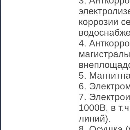
3. Анткорр
электролиз
коррозии се
водоснабж
4. Анткорро
магистраль
внеплощадо
5. Магнитн
6. Электро
7. Электро
1000В, в т
линий).
8. Осушка (