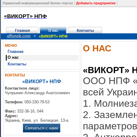
Украинский информационный бизнес-портал
Добавить предприятие
«ВИКОРТ» НПФ
Главная
О нас
Контакты
»
eRynok.com
«ВИКОРТ» НПФ
О НАС
МЕНЮ
Главная
О нас
Контакты
«ВИКОРТ» 
КОНТАКТЫ
ООО НПФ «В
«ВИКОРТ» НПФ
Контактное лицо:
всей Украи
Чупрынин Александр Анатолиевич
1. Молниез
Телефон:
050-330-79-53
Факс:
332-36-16, 044
2. Заземле
Адрес:
Украина, Киев, ул. Белицкая, 13-а
параметров
Связаться с нами