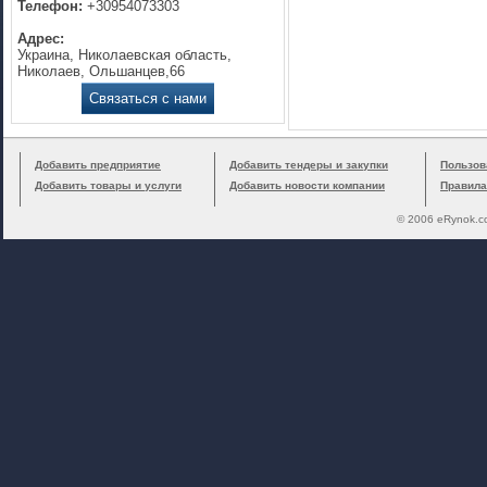
Телефон:
+30954073303
Адрес:
Украина, Николаевская область,
Николаев, Ольшанцев,66
Связаться с нами
Добавить предприятие
Добавить тендеры и закупки
Пользов
Добавить товары и услуги
Добавить новости компании
Правила
© 2006 eRynok.