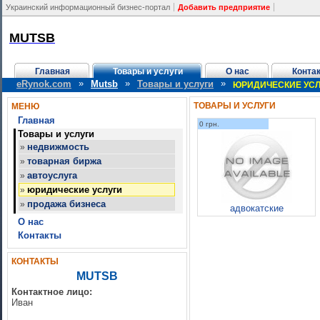
Украинский информационный бизнес-портал
Добавить предприятие
MUTSB
Главная
Товары и услуги
О нас
Конта
»
»
»
eRynok.com
Mutsb
Товары и услуги
ЮРИДИЧЕСКИЕ УСЛ
ТОВАРЫ И УСЛУГИ
МЕНЮ
Главная
0 грн.
Товары и услуги
недвижмость
»
товарная биржа
»
автоуслуга
»
юридические услуги
»
продажа бизнеса
»
адвокатские
О нас
Контакты
КОНТАКТЫ
MUTSB
Контактное лицо:
Иван