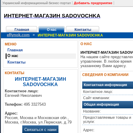
Украинский информационный бизнес-портал
Добавить предприятие
ИНТЕРНЕТ-МАГАЗИН SADOVOCHKA
Главная
О нас
Контакты
»
eRynok.com
ИНТЕРНЕТ-МАГАЗИН SADOVOCHKA
О НАС
МЕНЮ
Главная
ИНТЕРНЕТ-МАГАЗИН SADO
О нас
На нашем сайте представлен
управлении. В любое время 
Контакты
указанному Вами адресу.
КОНТАКТЫ
СВЕДЕНИЯ О КОМПАНИИ
ИНТЕРНЕТ-МАГАЗИН
SADOVOCHKA
Контактная информация
Контактное лицо:
Контактное лицо:
Евгений Николаевич
Сайт компании:
Телефон:
495 3327543
Общая информация
Название:
Адрес:
Россия, Москва и Московская обл.,
Предоставляемые товары и
услуги:
Москва, г.Москва, ул.Пермская, д.79
Связаться с нами
Адрес: