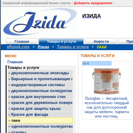
Украинский информационный бизнес-портал
Добавить предприятие
ИЗИДА
Главная
Товары и услуги
Новости
Пре
»
»
»
eRynok.com
Изида
Товары и услуги
ЛАКИ
ТОВАРЫ И УСЛУГИ
МЕНЮ
Главная
20 €
Товары и услуги
двухкомпонентные эпоксиды
»
Барьерные и пропитывающие покрытия
»
водорастворимые системы
»
двухкомпонентные полиуретаны
»
краски для внутренних стен
»
Duroglas –. бесцветный,
краски для деревянных поверхностей
»
исключительно твердый
лак для долгосрочной
краски для защиты крыш
»
защиты мебели, паркета
Краски для фасада
»
или лестниц.
лаки
»
однокомпонентные полиуретаны
»
основы
»