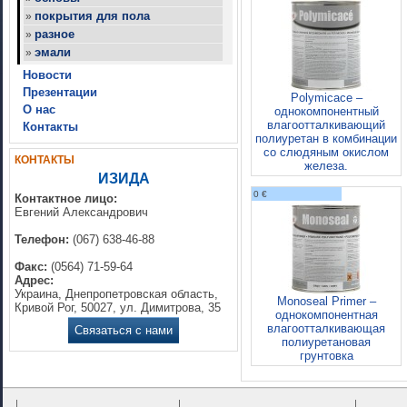
покрытия для пола
»
разное
»
эмали
»
Новости
Презентации
Polymicace –
О нас
однокомпонентный
влагоотталкивающий
Контакты
полиуретан в комбинации
со слюдяным окислом
КОНТАКТЫ
железа.
ИЗИДА
0 €
Контактное лицо:
Евгений Александрович
Телефон:
(067) 638-46-88
Факс:
(0564) 71-59-64
Адрес:
Украина, Днепропетровская область,
Monoseal Primer –
Кривой Рог, 50027, ул. Димитрова, 35
однокомпонентная
влагоотталкивающая
Связаться с нами
полиуретановая
грунтовка