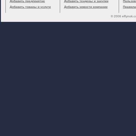
Добавить предприятие
Добавить тендеры и закупки
Пользов
Добавить товары и услуги
Добавить новости компании
Правила
© 2006 eRynok.