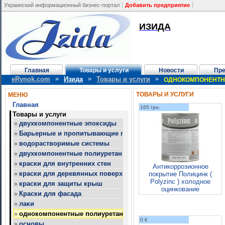
Украинский информационный бизнес-портал
Добавить предприятие
ИЗИДА
Главная
Товары и услуги
Новости
Пре
»
»
»
eRynok.com
Изида
Товары и услуги
ОДНОКОМПОНЕНТН
ТОВАРЫ И УСЛУГИ
МЕНЮ
Главная
165 грн.
Товары и услуги
двухкомпонентные эпоксиды
»
Барьерные и пропитывающие покрытия
»
водорастворимые системы
»
двухкомпонентные полиуретаны
»
краски для внутренних стен
»
Антикоррозионное
краски для деревянных поверхностей
»
покрытие Полицинк (
Polyzinc ) холодное
краски для защиты крыш
»
оцинкование
Краски для фасада
»
лаки
»
однокомпонентные полиуретаны
»
0 €
основы
»