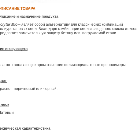
ОПИСАНИЕ ТОВАРА
писание и назначение продукта
olytar
Mio
– являет собой альтернативу для классических комбинаций
олиуретановых смол. Благодаря комбинации смол и слюдяного окисла железа
редлагает замечательную защиту бетону или погружаемой стали.
ип связующего
лагоотталкивающие ароматические полиизоцианатовые преполимеры.
Цвет
расно – коричневый или черный.
Блеск
Матовый
ехническая характеристика