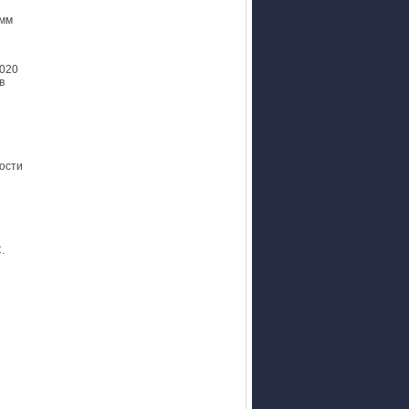
 мм
.020
в
ости
.