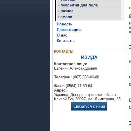
покрытия для пола
»
разное
»
О
эмали
»
P
Новости
п
Презентации
п
О нас
Контакты
Т
КОНТАКТЫ
ИЗИДА
В
Контактное лицо:
Евгений Александрович
Телефон:
(067) 638-46-88
К
Факс:
(0564) 71-59-64
Адрес:
Украина, Днепропетровская область,
Кривой Рог, 50027, ул. Димитрова, 35
Связаться с нами
Т