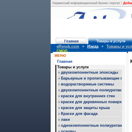
Украинский информационный бизнес-портал
Доба
Главная
Товары и услуги
»
»
eRynok.com
Изида
Товары и усл
СМОЛ.
МЕНЮ
Главная
Товары и услуги
двухкомпонентные эпоксиды
»
Барьерные и пропитывающие покр
»
водорастворимые системы
»
двухкомпонентные полиуретаны
»
краски для внутренних стен
»
краски для деревянных поверхност
»
краски для защиты крыш
»
Краски для фасада
»
лаки
»
однокомпонентные полиуретаны
»
основы
»