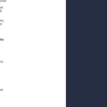
нений
ий
ой
но,
ку
Mio
на
ие