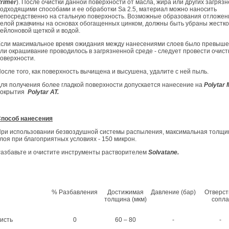
rimer
). После очистки данной поверхности от масла, жира или других загряз
одходящими способами и ее обработки Sa 2.5, материал можно наносить
епосредственно на стальную поверхность. Возможные образования отложен
елой ржавчины на основах обогащенных цинком, должны быть убраны жестк
ейлоновой щеткой и водой.
сли максимальное время ожидания между нанесениями слоев было превыше
ли окрашивание проводилось в загрязненной среде - следует провести очист
оверхности.
осле того, как поверхность вычищена и высушена, удалите с ней пыль.
ля получения более гладкой поверхности допускается нанесение на
Polytar
покрытия
Polytar
AT.
пособ нанесения
ри использовании безвоздушной системы распыления, максимальная толщи
лоя при благоприятных условиях - 150 микрон.
азбавьте и очистите инструменты растворителем
Solvatane.
% Разбавления
Достижимая
Давление (бар)
Отверст
толщина (мкм)
сопла
исть
0
60 – 80
-
-