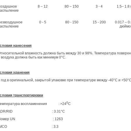
Воздушное
8 – 12
80 – 150
3 - 4
1.5– 1.8
распыление
езвоздушное
0 - 5
80 - 150
15 - 200
0.017 – 0
распыление
дюймо
словия нанесения
тносительной влажность должна быть между 30 и 98%. Температура поверхн
 воздуха должна быть как минимум 0°С.
словия хранения
 год в оригинальной, закрытой упаковке при температуре между -40°С и +50°С
словия транспортировки
0
Температура воспламенения : >24
С
ADR/RID : 3.31°С
Номер UN : 1263
IMCO : 3.3