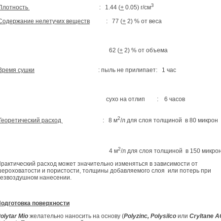
3
Плотность
: 1.44 (
+
0.05) г/см
Содержание нелетучих веществ
: 77 (
+
2) % от веса
62 (
+
2) % от объема
Время сушки
: пыль не прилипает: 1 час
сухо на отлип : 6 часов
2
Теоретический расход
: 8 м
/л для слоя толщиной в 80 микрон
2
4 м
/л для слоя толщиной в 150 микро
рактический расход может значительно изменяться в зависимости от
ероховатости и пористости, толщины добавляемого слоя или потерь при
езвоздушном нанесении.
одготовка поверхности
olytar
Mio
желательно наносить на основу (
Polyzinc,
Polysilco
или
Cryltane
A