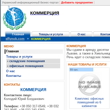
Украинский информационный бизнес-портал
Добавить предприятие
КОММЕРЦИЯ
Главная
Товары и услуги
О нас
Конта
»
eRynok.com
КОММЕРЦИЯ
КОММЕРЦИЯ
МЕНЮ
Мы сдаем в аренду десятки 
Главная
Львове, а также в Хмельниц
Товары и услуги
Речь идет о складских поме
складские помещения
»
НАШИ ТОВАРЫ И УСЛУГИ
офисные помещения
»
55 грн.
О нас
Контакты
КОНТАКТЫ
КОММЕРЦИЯ
Контактное лицо:
Комплекс офисных
Колодий Юрий Богданович
помещений из 6
кабинетов
Телефон:
+38 050 317-0549, +38 032
241-9945, +38 032 240-4369