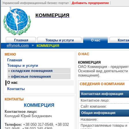
Украинский информационный бизнес-портал
Добавить предприятие
КОММЕРЦИЯ
Главная
Товары и услуги
О нас
Конта
»
eRynok.com
КОММЕРЦИЯ
О НАС
МЕНЮ
Главная
КОММЕРЦИЯ
Товары и услуги
ОАО Коммерция - предприят
складские помещения
»
Основной вид деятельности 
помещения).
офисные помещения
»
О нас
СВЕДЕНИЯ О КОМПАНИИ
Контакты
Контактная информация
КОНТАКТЫ
Контактное лицо:
КОММЕРЦИЯ
Сайт компании:
Контактное лицо:
Общая информация
Колодий Юрий Богданович
Название:
Телефон:
+38 050 317-0549, +38 032
Предоставляемые товары и
241-9945, +38 032 240-4369