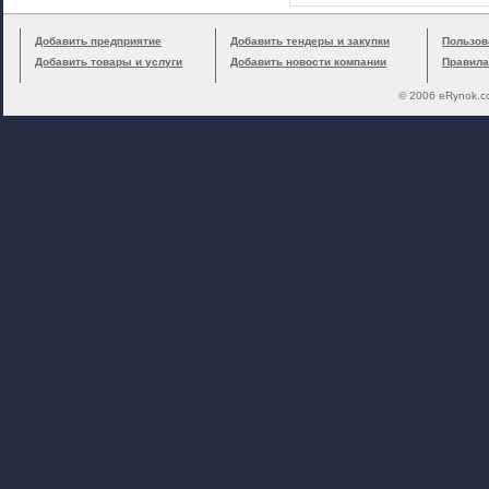
Добавить предприятие
Добавить тендеры и закупки
Пользов
Добавить товары и услуги
Добавить новости компании
Правила
© 2006 eRynok.