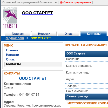
Украинский информационный бизнес-портал
Добавить предприятие
ООО СТАРГЕТ
Главная
Новости
О нас
Контакты
»
eRynok.com
ООО СТАРГЕТ
КОНТАКТНАЯ ИНФОРМАЦИЯ
МЕНЮ
Главная
ООО Старгет
Новости
Название:
О нас
Контакты
Краткое описание:
Контактное лицо:
КОНТАКТЫ
ООО СТАРГЕТ
Адрес:
Контактное лицо:
Телефон:
Ольга
Сайт компании:
Телефон:
044-494-07-14
Схема проезда
Адрес:
МЕСТОПОЛОЖЕНИЕ КОМПАН
Украина, Киев, ул. Трехсвятительская,