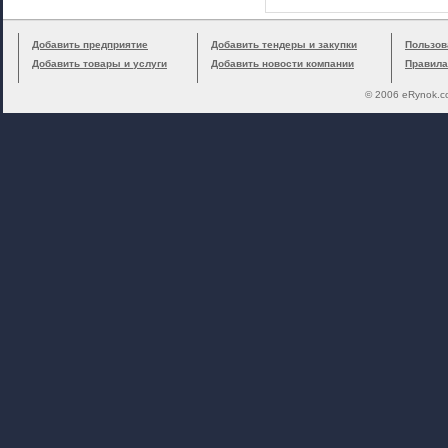
Добавить предприятие
Добавить тендеры и закупки
Пользов
Добавить товары и услуги
Добавить новости компании
Правила
© 2006 eRynok.