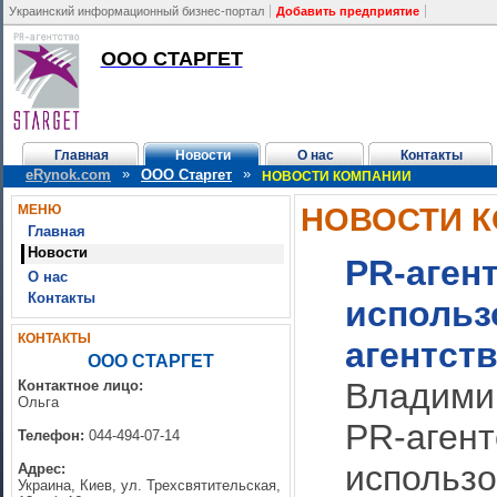
Украинский информационный бизнес-портал
Добавить предприятие
ООО СТАРГЕТ
Главная
Новости
О нас
Контакты
»
»
eRynok.com
ООО Старгет
НОВОСТИ КОМПАНИИ
НОВОСТИ 
МЕНЮ
Главная
Новости
PR-агент
О нас
Контакты
использ
КОНТАКТЫ
агентст
ООО СТАРГЕТ
Владимир
Контактное лицо:
Ольга
PR-агент
Телефон:
044-494-07-14
использ
Адрес:
Украина, Киев, ул. Трехсвятительская,