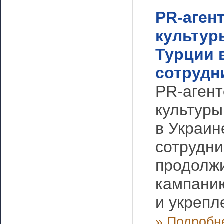
PR-аген
культур
Турции 
сотрудн
PR-агент
культуры
в Украин
сотрудни
продолж
кампани
и укрепл
» Подробн