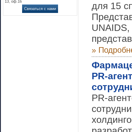
13, оф.16
для 15 с
Связаться с нами
Представ
UNAIDS,
представ
» Подробн
Фармаце
PR-агент
сотрудн
PR-агент
сотрудни
холдинго
разработ