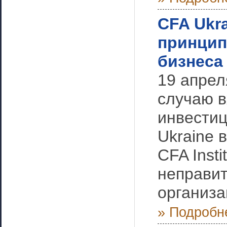
CFA Ukr
принцип
бизнеса
19 апрел
случаю в
инвести
Ukraine 
CFA Insti
неправи
организа
» Подробн