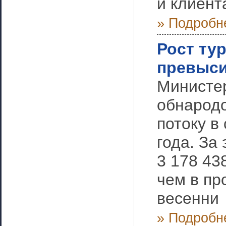
и клиен
» Подробн
Рост ту
превыси
Министер
обнародо
потоку в
года. За
3 178 43
чем в пр
весенни
» Подробн