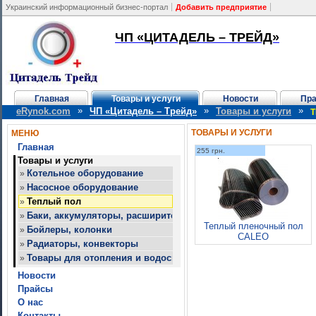
Украинский информационный бизнес-портал
Добавить предприятие
ЧП «ЦИТАДЕЛЬ – ТРЕЙД»
Главная
Товары и услуги
Новости
Пр
»
»
»
eRynok.com
ЧП «Цитадель – Трейд»
Товары и услуги
ТОВАРЫ И УСЛУГИ
МЕНЮ
Главная
255 грн.
Товары и услуги
Котельное оборудование
»
Насосное оборудование
»
Теплый пол
»
Баки, аккумуляторы, расширительные баки
»
Теплый пленочный пол
Бойлеры, колонки
»
CALEO
Радиаторы, конвекторы
»
Товары для отопления и водоснабжения
»
Новости
Прайсы
О нас
Контакты