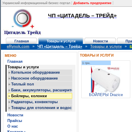
Украинский информационный бизнес-портал
Добавить предприятие
ЧП «ЦИТАДЕЛЬ – ТРЕЙД»
Главная
Товары и услуги
Новости
Пр
»
»
»
eRynok.com
ЧП «Цитадель – Трейд»
Товары и услуги
Б
ТОВАРЫ И УСЛУГИ
МЕНЮ
Главная
1 грн.
Товары и услуги
Котельное оборудование
»
Насосное оборудование
»
Теплый пол
»
Баки, аккумуляторы, расширительные баки
»
БОЙЛЕРЫ Drazice
Бойлеры, колонки
»
Радиаторы, конвекторы
»
Товары для отопления и водоснабжения
»
Новости
Прайсы
О нас
Контакты